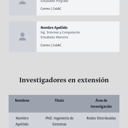
Estudiante Pregrado
Correo
|
CvLAC
Nombre Apellido
Ing. Sistemas y Computación
Estudiante Maestría
Correo
|
CvLAC
Investigadores en extensión
Nombres
Título
Área de
Investigación
Nombre
PhD. Ingeniería de
Redes Distribuidas
Apellido
Sistemas